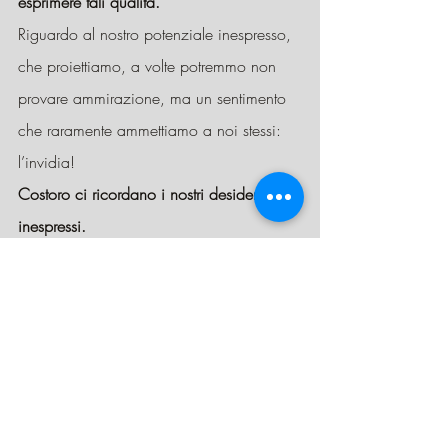
esprimere tali qualità.
Riguardo al nostro potenziale inespresso, 
che proiettiamo, a volte potremmo non 
provare ammirazione, ma un sentimento 
che raramente ammettiamo a noi stessi: 
l’invidia!
Costoro ci ricordano i nostri desideri 
inespressi.
Di solito nascondiamo l'invidia a noi 
stessi con la giustificazione intellettuale 
che la persona non merita di avere o 
essere ciò che ha.
L’invidia emerge quando crediamo 